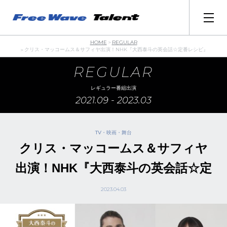
REGULAR
HOME
クリス・マッコームス＆サフィヤ出演！NHK『大西泰斗の英会話☆定番レシピ』
REGULAR
レギュラー番組出演
2021.09 - 2023.03
TV・映画・舞台
クリス・マッコームス＆サフィヤ
出演！NHK『大西泰斗の英会話☆定
番レシピ』
2023.04.03