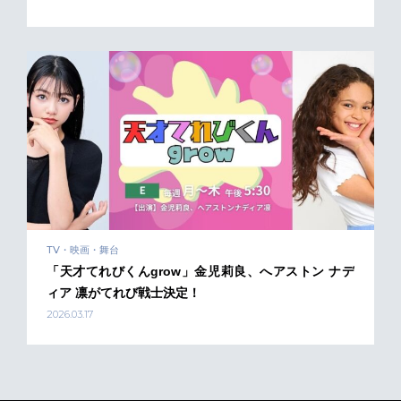
TV・映画・舞台
「天才てれびくんgrow」金児莉良、へアストン ナデ
ィア 凛がてれび戦士決定！
2026.03.17