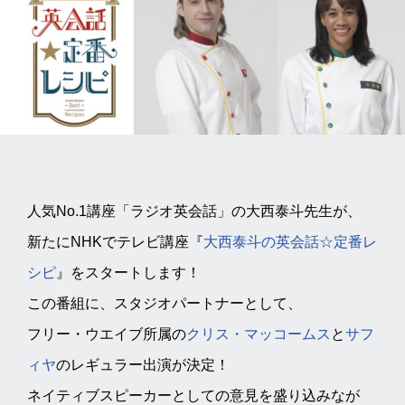
人気No.1講座「ラジオ英会話」の大西泰斗先生が、
新たにNHKでテレビ講座『
大西泰斗の英会話☆定番レ
シピ
』をスタートします！
この番組に、スタジオパートナーとして、
フリー・ウエイブ所属の
クリス・マッコームス
と
サフ
ィヤ
のレギュラー出演が決定！
ネイティブスピーカーとしての意見を盛り込みなが